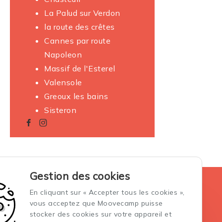
La Palud sur Verdon
la route des crêtes
Cannes par route
Napoleon
Massif de l'Esterel
Valensole
Greoux les bains
Sisteron
Gestion des cookies
La location des vans aménagés
En cliquant sur « Accepter tous les cookies »,
Conditions générales de vente et location
vous acceptez que Moovecamp puisse
Conditions générales d'assurance
stocker des cookies sur votre appareil et