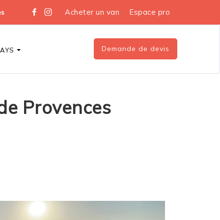
Acheter un van
Espace pro
es
Demande de devis
DAYS
s de Provences
r
s