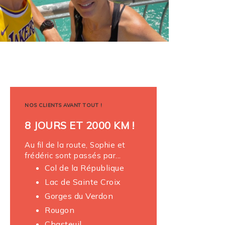
NOS CLIENTS AVANT TOUT !
8 JOURS ET 2000 KM !
Au fil de la route, Sophie et
frédéric sont passés par...
Col de la République
Lac de Sainte Croix
Gorges du Verdon
Rougon
Chasteuil