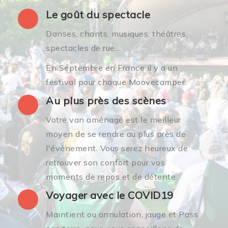
Le goût du spectacle
Danses, chants, musiques, théâtres,
spectacles de rue...
En Septembre en France il y a un
festival pour chaque Moovecamper.
Au plus près des scènes
Votre van aménagé est le meilleur
moyen de se rendre au plus près de
l'événement. Vous serez heureux de
retrouver son confort pour vos
moments de repos et de détente.
Voyager avec le COVID19
Maintient ou annulation, jauge et Pass